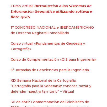
Curso virtual: 𝙄𝙣𝙩𝙧𝙤𝙙𝙪𝙘𝙘𝙞ó𝙣 𝙖 𝙡𝙤𝙨 𝙎𝙞𝙨𝙩𝙚𝙢𝙖𝙨 𝙙𝙚
𝙄𝙣𝙛𝙤𝙧𝙢𝙖𝙘𝙞ó𝙣 𝙂𝙚𝙤𝙜𝙧á𝙛𝙞𝙘𝙖 𝙪𝙩𝙞𝙡𝙞𝙯𝙖𝙣𝙙𝙤 𝙨𝙤𝙛𝙩𝙬𝙖𝙧𝙚
𝙡𝙞𝙗𝙧𝙚 𝙌𝙂𝙄𝙎
1° CONGRESO NACIONAL e IBEROAMERICANO
de Derecho Registral Inmobiliario
Curso virtual: «Fundamentos de Geodesia y
Cartografía»
Curso de Complementación «GIS para Ingeniería»
5° Jornadas de Geociencias para la Ingeniería
XIX Semana Nacional de la Cartografía:
“Cartografía para la Soberanía: conocer, trazar y
defender nuestro territorio” – Virtual
30 de abril: Conmemoración del Plebiscito de