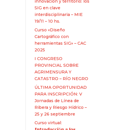
innovación y territorio: los
SIG en clave
interdisciplinaria – MIE
19/11 – 10 hs.
Curso «Diseño
Cartográfico con
herramientas SIG» – CAC
2025
I CONGRESO
PROVINCIAL SOBRE
AGRIMENSURA Y
CATASTRO – RÍO NEGRO
ÚLTIMA OPORTUNIDAD
PARA INSCRIPCIÓN: V
Jornadas de Línea de
Ribera y Riesgo Hídrico –
25 y 26 septiembre
Curso virtual:
𝙄𝙣𝙩𝙧𝙤𝙙𝙪𝙘𝙘𝙞ó𝙣 𝙖 𝙡𝙤𝙨