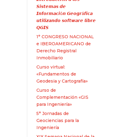
𝙎𝙞𝙨𝙩𝙚𝙢𝙖𝙨 𝙙𝙚
𝙄𝙣𝙛𝙤𝙧𝙢𝙖𝙘𝙞ó𝙣 𝙂𝙚𝙤𝙜𝙧á𝙛𝙞𝙘𝙖
𝙪𝙩𝙞𝙡𝙞𝙯𝙖𝙣𝙙𝙤 𝙨𝙤𝙛𝙩𝙬𝙖𝙧𝙚 𝙡𝙞𝙗𝙧𝙚
𝙌𝙂𝙄𝙎
1° CONGRESO NACIONAL
e IBEROAMERICANO de
Derecho Registral
Inmobiliario
Curso virtual:
«Fundamentos de
Geodesia y Cartografía»
Curso de
Complementación «GIS
para Ingeniería»
5° Jornadas de
Geociencias para la
Ingeniería
XIX Semana Nacional de la