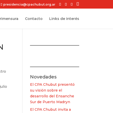
presidencia@cpachubut.org.ar
grimensura
Contacto
Links de interés
N
stro
Novedades
El CPA Chubut presentó
julio
su visión sobre el
desarrollo del Ensanche
Sur de Puerto Madryn
El CPA Chubut invita a