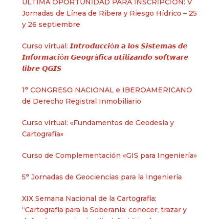
ÚLTIMA OPORTUNIDAD PARA INSCRIPCIÓN: V
Jornadas de Línea de Ribera y Riesgo Hídrico – 25
y 26 septiembre
Curso virtual: 𝙄𝙣𝙩𝙧𝙤𝙙𝙪𝙘𝙘𝙞ó𝙣 𝙖 𝙡𝙤𝙨 𝙎𝙞𝙨𝙩𝙚𝙢𝙖𝙨 𝙙𝙚
𝙄𝙣𝙛𝙤𝙧𝙢𝙖𝙘𝙞ó𝙣 𝙂𝙚𝙤𝙜𝙧á𝙛𝙞𝙘𝙖 𝙪𝙩𝙞𝙡𝙞𝙯𝙖𝙣𝙙𝙤 𝙨𝙤𝙛𝙩𝙬𝙖𝙧𝙚
𝙡𝙞𝙗𝙧𝙚 𝙌𝙂𝙄𝙎
1° CONGRESO NACIONAL e IBEROAMERICANO
de Derecho Registral Inmobiliario
Curso virtual: «Fundamentos de Geodesia y
Cartografía»
Curso de Complementación «GIS para Ingeniería»
5° Jornadas de Geociencias para la Ingeniería
XIX Semana Nacional de la Cartografía:
“Cartografía para la Soberanía: conocer, trazar y