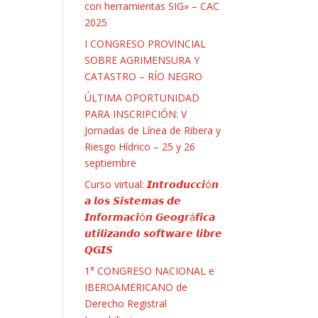
con herramientas SIG» – CAC
2025
I CONGRESO PROVINCIAL
SOBRE AGRIMENSURA Y
CATASTRO – RÍO NEGRO
ÚLTIMA OPORTUNIDAD
PARA INSCRIPCIÓN: V
Jornadas de Línea de Ribera y
Riesgo Hídrico – 25 y 26
septiembre
Curso virtual: 𝙄𝙣𝙩𝙧𝙤𝙙𝙪𝙘𝙘𝙞ó𝙣
𝙖 𝙡𝙤𝙨 𝙎𝙞𝙨𝙩𝙚𝙢𝙖𝙨 𝙙𝙚
𝙄𝙣𝙛𝙤𝙧𝙢𝙖𝙘𝙞ó𝙣 𝙂𝙚𝙤𝙜𝙧á𝙛𝙞𝙘𝙖
𝙪𝙩𝙞𝙡𝙞𝙯𝙖𝙣𝙙𝙤 𝙨𝙤𝙛𝙩𝙬𝙖𝙧𝙚 𝙡𝙞𝙗𝙧𝙚
𝙌𝙂𝙄𝙎
1° CONGRESO NACIONAL e
IBEROAMERICANO de
Derecho Registral