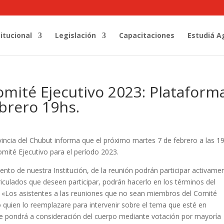
titucional
Legislación
Capacitaciones
Estudiá A
mité Ejecutivo 2023: Plataform
brero 19hs.
vincia del Chubut informa que el próximo martes 7 de febrero a las 1
omité Ejecutivo para el período 2023.
ento de nuestra Institución, de la reunión podrán participar activame
riculados que deseen participar, podrán hacerlo en los términos del
e: «Los asistentes a las reuniones que no sean miembros del Comité
 o quien lo reemplazare para intervenir sobre el tema que esté en
are pondrá a consideración del cuerpo mediante votación por mayoría