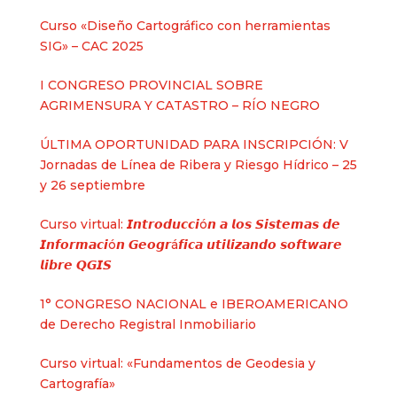
Curso «Diseño Cartográfico con herramientas
SIG» – CAC 2025
I CONGRESO PROVINCIAL SOBRE
AGRIMENSURA Y CATASTRO – RÍO NEGRO
ÚLTIMA OPORTUNIDAD PARA INSCRIPCIÓN: V
Jornadas de Línea de Ribera y Riesgo Hídrico – 25
y 26 septiembre
Curso virtual: 𝙄𝙣𝙩𝙧𝙤𝙙𝙪𝙘𝙘𝙞ó𝙣 𝙖 𝙡𝙤𝙨 𝙎𝙞𝙨𝙩𝙚𝙢𝙖𝙨 𝙙𝙚
𝙄𝙣𝙛𝙤𝙧𝙢𝙖𝙘𝙞ó𝙣 𝙂𝙚𝙤𝙜𝙧á𝙛𝙞𝙘𝙖 𝙪𝙩𝙞𝙡𝙞𝙯𝙖𝙣𝙙𝙤 𝙨𝙤𝙛𝙩𝙬𝙖𝙧𝙚
𝙡𝙞𝙗𝙧𝙚 𝙌𝙂𝙄𝙎
1° CONGRESO NACIONAL e IBEROAMERICANO
de Derecho Registral Inmobiliario
Curso virtual: «Fundamentos de Geodesia y
Cartografía»