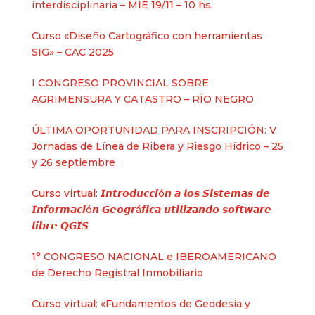
interdisciplinaria – MIE 19/11 – 10 hs.
Curso «Diseño Cartográfico con herramientas
SIG» – CAC 2025
I CONGRESO PROVINCIAL SOBRE
AGRIMENSURA Y CATASTRO – RÍO NEGRO
ÚLTIMA OPORTUNIDAD PARA INSCRIPCIÓN: V
Jornadas de Línea de Ribera y Riesgo Hídrico – 25
y 26 septiembre
Curso virtual: 𝙄𝙣𝙩𝙧𝙤𝙙𝙪𝙘𝙘𝙞ó𝙣 𝙖 𝙡𝙤𝙨 𝙎𝙞𝙨𝙩𝙚𝙢𝙖𝙨 𝙙𝙚
𝙄𝙣𝙛𝙤𝙧𝙢𝙖𝙘𝙞ó𝙣 𝙂𝙚𝙤𝙜𝙧á𝙛𝙞𝙘𝙖 𝙪𝙩𝙞𝙡𝙞𝙯𝙖𝙣𝙙𝙤 𝙨𝙤𝙛𝙩𝙬𝙖𝙧𝙚
𝙡𝙞𝙗𝙧𝙚 𝙌𝙂𝙄𝙎
1° CONGRESO NACIONAL e IBEROAMERICANO
de Derecho Registral Inmobiliario
Curso virtual: «Fundamentos de Geodesia y