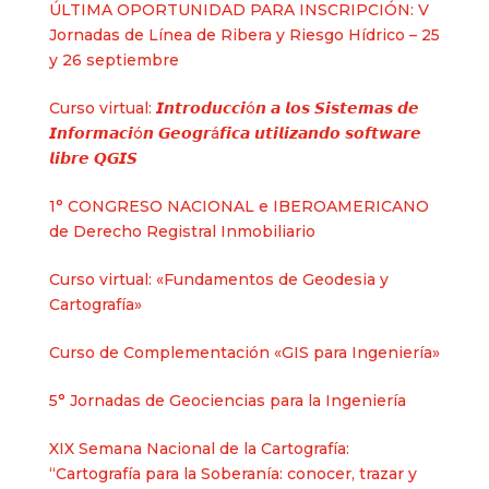
ÚLTIMA OPORTUNIDAD PARA INSCRIPCIÓN: V
Jornadas de Línea de Ribera y Riesgo Hídrico – 25
y 26 septiembre
Curso virtual: 𝙄𝙣𝙩𝙧𝙤𝙙𝙪𝙘𝙘𝙞ó𝙣 𝙖 𝙡𝙤𝙨 𝙎𝙞𝙨𝙩𝙚𝙢𝙖𝙨 𝙙𝙚
𝙄𝙣𝙛𝙤𝙧𝙢𝙖𝙘𝙞ó𝙣 𝙂𝙚𝙤𝙜𝙧á𝙛𝙞𝙘𝙖 𝙪𝙩𝙞𝙡𝙞𝙯𝙖𝙣𝙙𝙤 𝙨𝙤𝙛𝙩𝙬𝙖𝙧𝙚
𝙡𝙞𝙗𝙧𝙚 𝙌𝙂𝙄𝙎
1° CONGRESO NACIONAL e IBEROAMERICANO
de Derecho Registral Inmobiliario
Curso virtual: «Fundamentos de Geodesia y
Cartografía»
Curso de Complementación «GIS para Ingeniería»
5° Jornadas de Geociencias para la Ingeniería
XIX Semana Nacional de la Cartografía:
“Cartografía para la Soberanía: conocer, trazar y