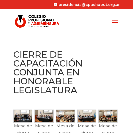
presidencia@cpachubut.org.ar
CIERRE DE
CAPACITACIÓN
CONJUNTA EN
HONORABLE
LEGISLATURA
Mesa de
Mesa de
Mesa de
Mesa de
Mesa de
cierre
cierre
cierre
cierre
cierre