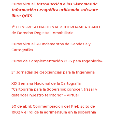
Curso virtual: 𝙄𝙣𝙩𝙧𝙤𝙙𝙪𝙘𝙘𝙞ó𝙣 𝙖 𝙡𝙤𝙨 𝙎𝙞𝙨𝙩𝙚𝙢𝙖𝙨 𝙙𝙚
𝙄𝙣𝙛𝙤𝙧𝙢𝙖𝙘𝙞ó𝙣 𝙂𝙚𝙤𝙜𝙧á𝙛𝙞𝙘𝙖 𝙪𝙩𝙞𝙡𝙞𝙯𝙖𝙣𝙙𝙤 𝙨𝙤𝙛𝙩𝙬𝙖𝙧𝙚
𝙡𝙞𝙗𝙧𝙚 𝙌𝙂𝙄𝙎
1° CONGRESO NACIONAL e IBEROAMERICANO
de Derecho Registral Inmobiliario
Curso virtual: «Fundamentos de Geodesia y
Cartografía»
Curso de Complementación «GIS para Ingeniería»
5° Jornadas de Geociencias para la Ingeniería
XIX Semana Nacional de la Cartografía:
“Cartografía para la Soberanía: conocer, trazar y
defender nuestro territorio” – Virtual
30 de abril: Conmemoración del Plebiscito de
1902 y el rol de la agrimensura en la soberanía