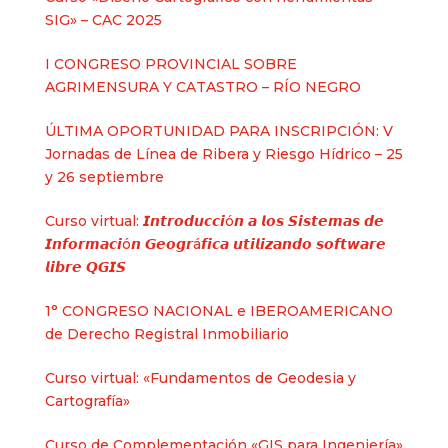
SIG» – CAC 2025
I CONGRESO PROVINCIAL SOBRE
AGRIMENSURA Y CATASTRO – RÍO NEGRO
ÚLTIMA OPORTUNIDAD PARA INSCRIPCIÓN: V
Jornadas de Línea de Ribera y Riesgo Hídrico – 25
y 26 septiembre
Curso virtual: 𝙄𝙣𝙩𝙧𝙤𝙙𝙪𝙘𝙘𝙞ó𝙣 𝙖 𝙡𝙤𝙨 𝙎𝙞𝙨𝙩𝙚𝙢𝙖𝙨 𝙙𝙚
𝙄𝙣𝙛𝙤𝙧𝙢𝙖𝙘𝙞ó𝙣 𝙂𝙚𝙤𝙜𝙧á𝙛𝙞𝙘𝙖 𝙪𝙩𝙞𝙡𝙞𝙯𝙖𝙣𝙙𝙤 𝙨𝙤𝙛𝙩𝙬𝙖𝙧𝙚
𝙡𝙞𝙗𝙧𝙚 𝙌𝙂𝙄𝙎
1° CONGRESO NACIONAL e IBEROAMERICANO
de Derecho Registral Inmobiliario
Curso virtual: «Fundamentos de Geodesia y
Cartografía»
Curso de Complementación «GIS para Ingeniería»