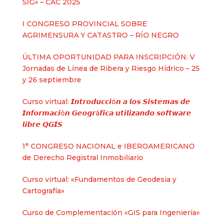
SIG» – CAC 2025
I CONGRESO PROVINCIAL SOBRE
AGRIMENSURA Y CATASTRO – RÍO NEGRO
ÚLTIMA OPORTUNIDAD PARA INSCRIPCIÓN: V
Jornadas de Línea de Ribera y Riesgo Hídrico – 25
y 26 septiembre
Curso virtual: 𝙄𝙣𝙩𝙧𝙤𝙙𝙪𝙘𝙘𝙞ó𝙣 𝙖 𝙡𝙤𝙨 𝙎𝙞𝙨𝙩𝙚𝙢𝙖𝙨 𝙙𝙚
𝙄𝙣𝙛𝙤𝙧𝙢𝙖𝙘𝙞ó𝙣 𝙂𝙚𝙤𝙜𝙧á𝙛𝙞𝙘𝙖 𝙪𝙩𝙞𝙡𝙞𝙯𝙖𝙣𝙙𝙤 𝙨𝙤𝙛𝙩𝙬𝙖𝙧𝙚
𝙡𝙞𝙗𝙧𝙚 𝙌𝙂𝙄𝙎
1° CONGRESO NACIONAL e IBEROAMERICANO
de Derecho Registral Inmobiliario
Curso virtual: «Fundamentos de Geodesia y
Cartografía»
Curso de Complementación «GIS para Ingeniería»