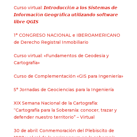
Curso virtual: 𝙄𝙣𝙩𝙧𝙤𝙙𝙪𝙘𝙘𝙞ó𝙣 𝙖 𝙡𝙤𝙨 𝙎𝙞𝙨𝙩𝙚𝙢𝙖𝙨 𝙙𝙚
𝙄𝙣𝙛𝙤𝙧𝙢𝙖𝙘𝙞ó𝙣 𝙂𝙚𝙤𝙜𝙧á𝙛𝙞𝙘𝙖 𝙪𝙩𝙞𝙡𝙞𝙯𝙖𝙣𝙙𝙤 𝙨𝙤𝙛𝙩𝙬𝙖𝙧𝙚
𝙡𝙞𝙗𝙧𝙚 𝙌𝙂𝙄𝙎
1° CONGRESO NACIONAL e IBEROAMERICANO
de Derecho Registral Inmobiliario
Curso virtual: «Fundamentos de Geodesia y
Cartografía»
Curso de Complementación «GIS para Ingeniería»
5° Jornadas de Geociencias para la Ingeniería
XIX Semana Nacional de la Cartografía:
“Cartografía para la Soberanía: conocer, trazar y
defender nuestro territorio” – Virtual
30 de abril: Conmemoración del Plebiscito de